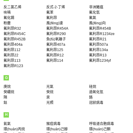
反二氯乙烯
反式-2-丁烯
非洲豬瘟
呋喃
氟苯
氟化氫
氟化錫
氟利昂
氟氣
粉塵
風(fēng)速
風(fēng)向
氟利昂R32
氟利昂R454A
氟利昂R454B
氟利昂R454C
氟利昂R290
氟利昂R1234ze
氟利昂R452B
負(fù)氧離子
氟利昂R21
氟利昂404a
氟利昂407a
氟利昂507a
氟利昂112
氟利昂125
氟利昂134a
氟利昂22
氟利昂R12
氟利昂R13
氟利昂113
氟利昂114
氟利昂1234yf
氟利昂R123
G
庚烷
光氣
硅烷
癸硼烷
癸烷
過氧化氫
隔
汞
鉻
鈷
光照
冠狀病毒
H
氦氣
猴痘病毒
呼吸道合胞病毒
環(huán)丙烷
環(huán)己醇
環(huán)己酮