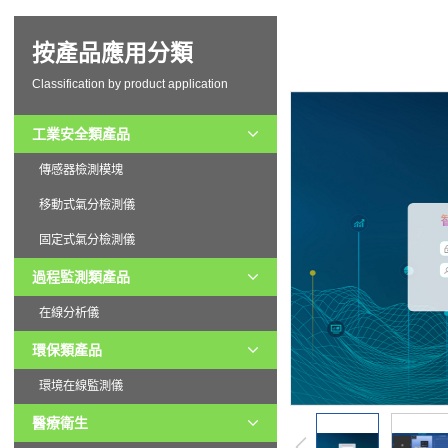
按產品應用分類
Classification by product application
工業安全類產品
傳感器檢測模塊
移動式氣分檢測儀
固定式氣分檢測儀
過程監測類產品
在線分析儀
環保類產品
環境在線監測儀
醫療衛生