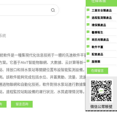
在線客服
工業安全類產品
工業安全類產品主
過程監測類產品
要指用于各工業場
過程監測類產品主
環保類產品
所中保護人民生命
要是指用于生產制
環保類產品主要指
健康和財務安全的
醫療衛生
造過程控制中提高
系統
用于監測大氣環境
氣體成分檢測及分
醫療衛生類產品是
質量和生產效率用
商民用類產品
或提高大氣空氣質
析類相關產品；
指用于醫療行業或
的氣體成分檢測及
商民用類產品是指
量相關的所有氣體
軟件平臺
公共衛生領域相關
分析類相關產品
商用或者民用用于
成分檢測和分析類
軟件平臺類產品是
的所有氣體成分檢
配套產品
系統軟件是一種集現代化信息技術于一體的先進軟件平臺，專為城市排水
保護人類生命健康
產品
指與氣體成分檢測
測和分析類產品
配套產品
或者財產安全相關
服務類
方案。它基于AIoT智能物聯網、大數據、云計算等新一代信息技術，通
及分析相關的各種
的氣體成分檢測和
服務類指除了行業
應用場景上使用的
點、排放口和排水泵站等關鍵位置布設智能監測設備，實現對排水系統
在線留言
分析類產品
硬件產品和軟件產
軟件監測和管理云
測。該軟件能夠完成包括水位、井蓋異動、流量、流速、水質等多項動
品外，公司能夠提
平臺，包括安全云
供的氣體成分監測
通過物聯網和自動化技術，軟件對排水泵站進行數據集成及運行監測，
平臺、環保云平
及分析行業相關的
臺、過程監測管控
點，遠程監控站點設備的運行狀況、水質處理情況等。
服務
云平臺等；
詢
留言咨詢
微信公眾賬號