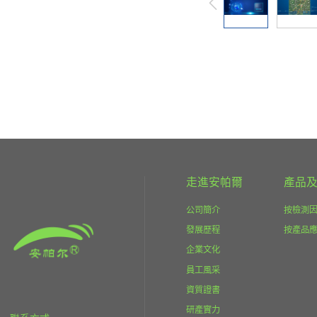
走進安帕爾
產品
公司簡介
按檢測
發展歷程
按產品
企業文化
員工風采
資質證書
研產實力