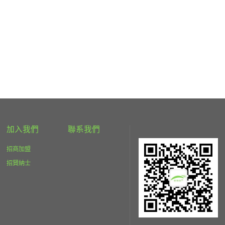
加入我們
聯系我們
招商加盟
招賢納士