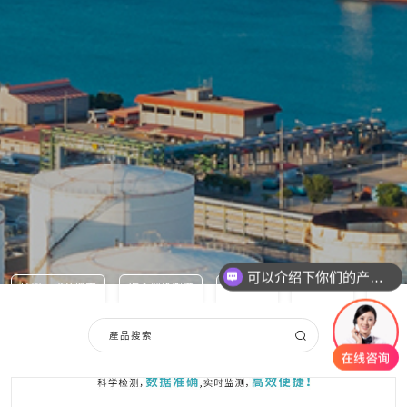
可以介绍下你们的产品么？
按單一成分搜索
復合型檢測儀
軟件平臺
配套產品
服務