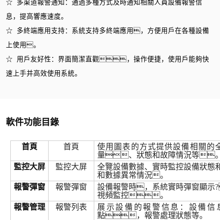
☆ 多渠道報警通知：通過多種方式及時通知相關人員設備報警信
息，提高響應速度。
☆ 多終端應用支持：系統支持多終端應用，方便用戶在各種設備
上使用。
☆ 用戶友好性：界面簡潔直觀，操作便捷，使用戶能夠快
速上手并高效使用系統。
軟件功能目錄
首頁
首頁
使用圖表的方式提供設備相關的
量、狀態和故障情況等
監控大屏
監控大屏
全覽設備數據、實時監控設備狀態
和數據異常情況。
報警彈窗
報警彈窗
設備報警時，系統實時彈窗顯示?
視頻監控。
報警管理
報警列表
展示設備的報警信息：設備信
點，報警處理狀態等。