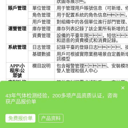
狀圖等展示。
賬戶管理
單位管理
用于管理用戶賬號信息（可新增、
角色管理
用于配置系統的角色信息
用戶管理
對組織中的各個單位進行部門管理
運營管理
庫存管理
庫存列表記錄了該企業所有新增的
資費管理
設備的平臺年限，短信
和語音的資費模式和消費記錄。
系統管理
日志管理
記錄平臺的登錄日志、
基礎數據
用戶可根據實際業務場景自定義新
訊模型
APP\小
欄目說明
包含報警管理、安裝模
程序\公
警人管理和個人中心
眾號
定制功能
其他定制類需求請聯系
——安帕爾
×
注：更多參數請聯系廠家-安帕爾
43年气体检测经验，200多项产品资质认证，咨询
获产品报价单
相關產品
免费报价单
产品资料
来电咨询
HOT PRODUCTS