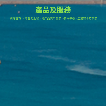
產品及服務
網站首頁
> 產品及服務 >按產品應用分類 >軟件平臺 >工業安全監管類