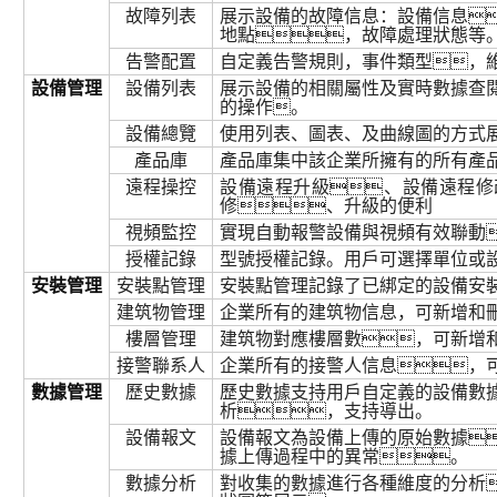
故障列表
展示設備的故障信息：設備信息
地點，故障處理狀態等
告警配置
自定義告警規則，事件類型，
設備管理
設備列表
展示設備的相關屬性及實時數據查
的操作。
設備總覽
使用列表、圖表、及曲線圖的方式
產品庫
產品庫集中該企業所擁有的所有產
遠程操控
設備遠程升級、設備遠程修
修、升級的便利
視頻監控
實現自動報警設備與視頻有效聯動
授權記錄
型號授權記錄。用戶可選擇單位或
安裝管理
安裝點管理
安裝點管理記錄了已綁定的設備安
建筑物管理
企業所有的建筑物信息，可新增和
樓層管理
建筑物對應樓層數，可新增
接警聯系人
企業所有的接警人信息，
數據管理
歷史數據
歷史數據支持用戶自定義的設備數
析，支持導出。
設備報文
設備報文為設備上傳的原始數據
據上傳過程中的異常。
數據分析
對收集的數據進行各種維度的分析