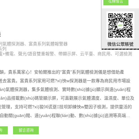
成分檢測和分析類
在線留言
(chǎn)品
產(chǎn)安全相關
行業(yè)硬件產
。符合GB15322.2-2019國標(biāo)要求，通過CCCF等多項認(rèn)
析類產(chǎn)品
應(yīng)用場景上
產(chǎn)品
(guān)的氣體成分
(chǎn)品和軟件產
使用的軟件監
ì)量管理體系，吉祥系列是一款兼顧高性能與可靠性的商民用場景應(yīng)用
檢測和分析類產
(chǎn)品外，公司
(jiān)測和管理云
藏物，祥瑞隨身。
(chǎn)品
能夠提供的氣體成
平臺，包括安全云
分監(jiān)測及分
平臺、環(huán)保
儀
析行業(yè)相關
云平臺、過程監
(guān)的服務(wù)
貴系列氣體探測器、富貴系列氣體報警器
微信公眾賬號
(jiān)測管控云平
G系列
臺等；
供電+備電、聲光/語音雙重報警、帶顯示屏、云平臺、商民用、可選檢測
藏精工韻，貴系萬家心！安帕爾推出的“富貴”系列氣體檢測儀是想借助產
朋友送去富貴。富貴系列家用可燃?xì)怏w探測器是一款專為商民用市場設
ián)氣體探測器，集多氣體檢測、實時數(shù)據(jù)顯示與遠(yuǎn)程
hǎn)品搭載數(shù)碼管顯示屏，可直觀展示氣體濃度、溫濕度、單位及
智能管理，支持可燃?xì)狻⒁谎趸技坝卸練怏w雙因子檢測，提供靈活的
(guān)閥、遠(yuǎn)程聯(lián)動、數(shù)據(jù)追溯等高端功
電池，斷電后仍可維持基礎(chǔ)監(jiān)測功能，確保實時檢測數(shù)
詢
留言咨詢
AI交互技術(shù)（如語音AI對話、語音播報、語音配置等互動）與工業