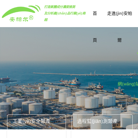
打造氣體成分濃度檢測
首
走進(jìn)安帕
及分析產(chǎn)品行業(yè)商
超
農(nóng)業(yè)及畜牧業(yè)類
協(xié)助申請企業(yè)資質(zhì)
頁
爾
網(wǎng
工業(yè)安全類產
過程監(jiān)測類產
(chǎn)品
(chǎn)品