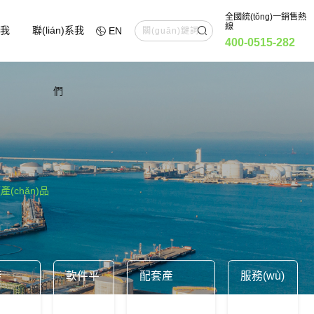
全國統(tǒng)一銷售熱
線
我
聯(lián)系我
EN
400-0515-282
們
產(chǎn)品
產
軟件平
配套產
服務(wù)
臺
(chǎn)品
類