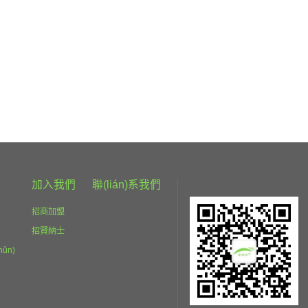
（如語音AI對話、語音播報、語音配置等互動）與工業(yè)級云端管理（實
傳平臺，電話、短信、微信、APP、PC端等實時推送），幸福系列以突出的工
xù)航、高精度傳感器等特性領(lǐng)先行業(yè)水準(zhǔn)。符合
(biāo)要求，通過CCCF等多項認(rèn)證，ISO9001質(zhì)量管理體系，
與低功耗的商民用場景氣體檢測儀，云端幸護(hù) 歲月永福！
加入我們
聯(lián)系我們
招商加盟
招賢納士
hǔn)