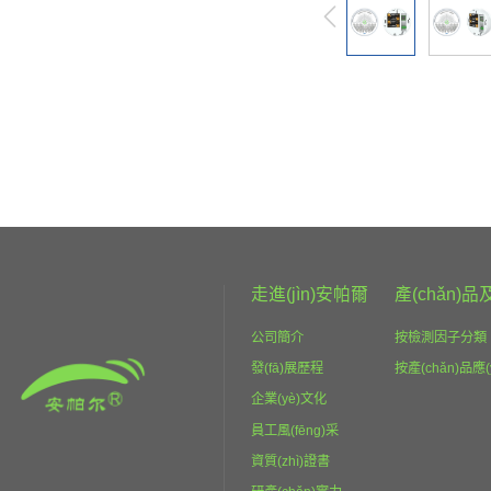
走進(jìn)安帕爾
產(chǎn)品
公司簡介
按檢測因子分類
發(fā)展歷程
按產(chǎn)品應(
企業(yè)文化
員工風(fēng)采
資質(zhì)證書