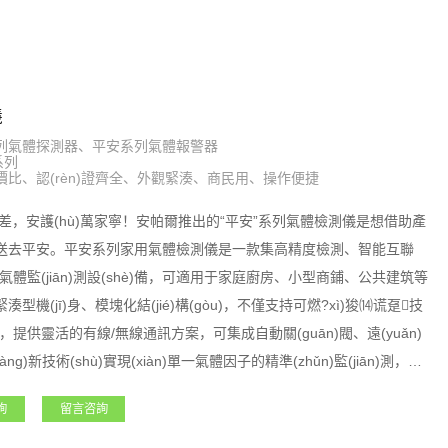
(shù)據(jù)上傳平臺，電話、短信、微信、APP、PC端等實時推送），
視+智能聯(lián)動”為核心，符合GB15322.2-2019國標(biāo)要求，通過
，ISO9001質(zhì)量管理體系，安帕爾富貴款商民用氣體檢測儀為您家庭
工品質(zhì)與前沿科技，富蘊(yùn)科技，貴護(hù)朝夕！
儀
安系列氣體探測器、平安系列氣體報警器
系列
價比、認(rèn)證齊全、外觀緊湊、商民用、操作便捷
毫厘差，安護(hù)萬家寧！安帕爾推出的“平安”系列氣體檢測儀是想借助產
朋友送去平安。平安系列家用氣體檢測儀是一款集高精度檢測、智能互聯
的氣體監(jiān)測設(shè)備，可適用于家庭廚房、小型商鋪、公共建筑等
湊型機(jī)身、模塊化結(jié)構(gòu)，不僅支持可燃?xì)狻⒁谎趸技
提供靈活的有線/無線通訊方案，可集成自動關(guān)閥、遠(yuǎn)
uàng)新技術(shù)實現(xiàn)單一氣體因子的精準(zhǔn)監(jiān)測，并
和成本控制。融合語音AI交互技術(shù)（如語音AI對話、語音播報、語
詢
留言咨詢
)級云端管理（實時數(shù)據(jù)上傳平臺，電話、短信、微信、
），平安系列家用氣體檢測儀以“精準(zhǔn)、智能、靈活適配”為核心，