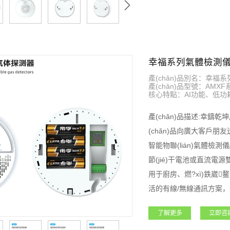
通過模塊化結(jié)構(gò
配），嚴(yán)格的認
GB15322.2-2019國標
平安系列是一款兼顧高性能與
幸福系列氣體檢測
抵萬家！
產(chǎn)品別名：幸
產(chǎn)品型號：AMXF
核心特點：AI功能、低
產(chǎn)品描述:幸
(chǎn)品向廣大客戶
智能物聯(lián)氣體檢測
節(jié)干電池或直流電源
用于廚房、燃?xì)鉄崴
活的有線/無線通訊方案，選配
域組網(wǎng)）、藍(lán
了解更多
立即咨
聯(lián)動、數(sh