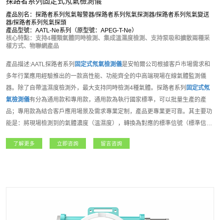
探路者系列固定式氖氣檢測儀
產品別名：探路者系列氖氣報警器/探路者系列氖氣探測器/探路者系列氖氣變送
器/探路者系列氖氣探頭
產品型號：AATL-Ne系列（原型號：APEG-T-Ne）
核心特點：支持4種類氣體同時檢測、集成溫濕度檢測、支持泵吸和擴散兩種采
樣方式、物聯網產品
產品描述:AATL探路者系列
固定式氖氣檢測儀
是安帕爾公司根據客戶市場需求和
多年行業應用經驗推出的一款高性能、功能齊全的中高端現場在線氣體監測儀
器。除了自帶溫濕度檢測外，最大支持同時檢測4種氣體。探路者系列
固定式氖
氣檢測儀
有分為通用款和專用款，通用款為執行國家標準，可以批量生產的產
品；專用款為結合客戶應用場景及需求專業定制，產品更專業更可靠。其主要功
能是：將現場檢測到的氣體濃度（溫濕度），轉換為對應的標準信號（標準信號
種類選擇請參考技術參數表），然后將信號傳輸到PLC、DCS、報警控制主機等
了解更多
立即咨詢
留言咨詢
上位機進行統一顯示管理和控制，從而組成功能強大的智能化氣體檢測報警控制
系統。探路者系列固定式氣體檢測儀內置3組繼電器，可控制外圍聲光報警器、
風機、電磁閥等設備。支持選配定位、震動檢測等多種功能，如該設備連入安帕
爾服務器，可實現遠程監測、遠程設置報警值和遠程標定等功能。該系列產品適
用于石油石化、礦業、燃氣、航天軍工、化工、電力、科研院所、市政工程、醫
療衛生、冶金等各行業領域。