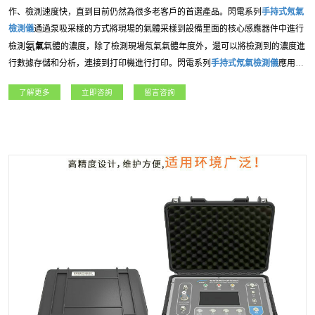
作、檢測速度快，直到目前仍然為很多老客戶的首選產品。閃電系列
手持式
氖氣
檢測儀
通過泵吸采樣的方式將現場的氣體采樣到設備里面的核心感應器件中進行
氨
檢測
氣
氣體的濃度，除了檢測現場
氖氣
氣體年度外，還可以將檢測到的濃度進
行數據存儲和分析，連接到打印機進行打印。閃電系列
手持式
氖氣
檢測儀
應用廣
泛，包括：燃氣、冶金、石油石化、、航天軍工、化工、電力、科研院所、市政
了解更多
立即咨詢
留言咨詢
工程等各行業領域。