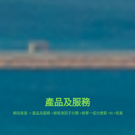
產品及服務
網站首頁
> 產品及服務 >按檢測因子分類 >按單一成分搜索 >N >氖氣