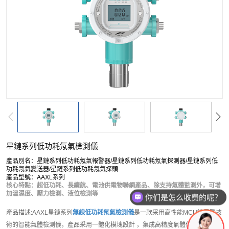
按單一成分搜索
復合型檢測儀
軟件平臺
配套產品
服務
星鏈系列低功耗氖氣檢測儀
產品別名：星鏈系列低功耗氖氣報警器/星鏈系列低功耗氖氣探測器/星鏈系列低
功耗氖氣變送器/星鏈系列低功耗氖氣探頭
產品型號：AAXL系列
核心特點：超低功耗、長續航、電池供電物聯網產品、除支持氣體監測外，可增
加溫濕度、壓力檢測、液位檢測等
你们是怎么收费的呢？
现在有优惠活动么？
產品描述:AAXL星鏈系列
無線低功耗氖氣檢測儀
是一款采用高性能MCU微電腦技
術的智能氣體檢測儀，產品采用一體化模塊設計 ，集成高精度氣體傳感器模塊、