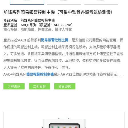
前鋒系列簡易報警控制主機（可集中監管各類氖氣檢測儀）
產品別名：前鋒系列簡易報警主機
產品型號：AAQF系列（原型號：APEZ-J-Ne）
核心特點：功能簡單、性價比高、操作人性化
產品描述:AAQF前鋒系列
簡易報警控制主機
，是安帕爾公司開發的功能實用，操
作便捷的報警控制主機。報警控制主機采用模塊化設計，支持多種類傳感器接
入，可多通道、多協議采集傳感器信號，并通過無線通訊方式上傳至監控平臺或
現場圖形顯示裝置。從而構成現場監控、本地監控、遠程監控的多級管控網絡，
大大提高了監控的實時性、準確性和可靠性。
AAQF前鋒系列
簡易報警控制主機
采用ARM32位微處理器技術作為控制單元，
2.8寸彩色液晶顯示屏使用界面，8位操作按鍵；支持8組模擬輸入接口，支持
了解更多
立即咨詢
留言咨詢
RS485輸出，4組繼電器接口，用于控制風機、電磁閥和數據上傳使用；用戶可
選RS485、TCP/IP網口通信或者LORA、NB-IOT、4G等無線通訊方式。現場主
要采用壁掛式安裝，適合多種應用場景。該產品可廣泛應用于石油、化工、電
力、醫療、礦業等領域，是集數據采集、顯示、報警、輸出和控制等功能于一體
的多功能報警主機。