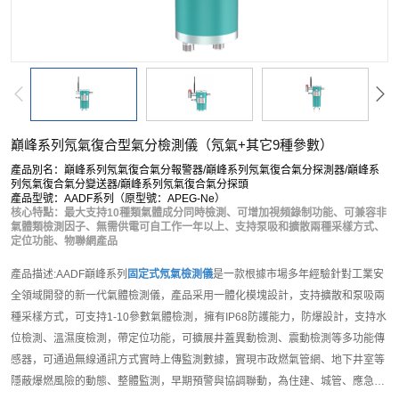
巔峰系列氖氣復合型氣分檢測儀（氖氣+其它9種參數）
產品別名：巔峰系列氖氣復合氣分報警器/巔峰系列氖氣復合氣分探測器/巔峰系
列氖氣復合氣分變送器/巔峰系列氖氣復合氣分探頭
產品型號：AADF系列（原型號：APEG-Ne）
核心特點：最大支持10種類氣體成分同時檢測、可增加視頻錄制功能、可兼容非
氣體類檢測因子、無需供電可自工作一年以上、支持泵吸和擴散兩種采樣方式、
定位功能、物聯網產品
產品描述:AADF巔峰系列
固定式氖氣檢測儀
是一款根據市場多年經驗針對工業安
全領域開發的新一代氣體檢測儀，產品采用一體化模塊設計，支持擴散和泵吸兩
種采樣方式，可支持1-10參數氣體檢測，擁有IP68防護能力，防爆設計，支持水
位檢測、溫濕度檢測，帶定位功能，可擴展井蓋異動檢測、震動檢測等多功能傳
感器，可通過無線通訊方式實時上傳監測數據，實現市政燃氣管網、地下井室等
隱蔽爆燃風險的動態、整體監測，早期預警與協調聯動，為住建、城管、應急等