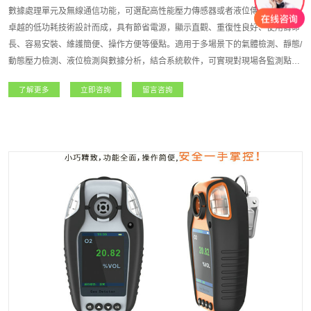
數據處理單元及無線通信功能，可選配高性能壓力傳感器或者液位傳感器，結合
卓越的低功耗技術設計而成，具有節省電源，顯示直觀、重復性良好、使用壽命
長、容易安裝、維護簡便、操作方便等優點。適用于多場景下的氣體檢測、靜態/
動態壓力檢測、液位檢測與數據分析，結合系統軟件，可實現對現場各監測點氣
體/壓力等濃度信息的統計、查詢、備份等維護作業，方便檢測人員分析歷史數
了解更多
立即咨詢
留言咨詢
據，對現場設備的安全風險進行預估。適用于無人值守設備的數據采集、有限空
間作業等，大大提高設備使用安全檢測的實時性，降低設備使用風險。