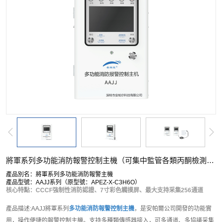
將軍系列多功能消防報警控制主機（可集中監管各類丙酮檢測儀）
產品別名：將軍系列多功能消防報警主機
產品型號：AAJJ系列（原型號：APEZ-X-C3H6O）
核心特點：CCCF強制性消防認證、7寸彩色觸摸屏、最大支持采集256通道
產品描述:AAJJ將軍系列
多功能消防報警控制主機
，是安帕爾公司開發的功能實
用，操作便捷的報警控制主機。支持多種類傳感器接入，可多通道、多協議采集