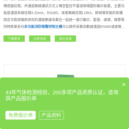
傳感器信號，并通過無線通訊方式上傳至監控平臺或現場圖形顯示裝置。主要功
能是通過有線信號4-20mA、RS485，或者無線信號LORA，將現場安裝的各種
固定式檢測儀檢測到的濃度數據采集在一起統一進行顯示、監管、處理、報警等,
同時將軍系列
多功能消防報警控制主機
可以將所采集到數據通過RS485或者無線
信號傳輸到互聯網云平臺,組建遠程監控、本地監控、現場監控的多級監控網絡,
了解更多
立即咨詢
留言咨詢
大大提高了監控的實時性、準確性。將軍系列
多功能消防報警控制主機
是我公司
開發的一款功能強大，操作方便,性能達強制性消防認證(CCCF)的高端報警控制
主機。適用于石油石化、燃氣、航天軍工、化工、醫療衛生、電力、科研院所、
市政工程、礦業、冶金等各行業領域。
×
43年气体检测经验，200多项产品资质认证，咨询
获产品报价单
免费报价单
产品资料
来电咨询