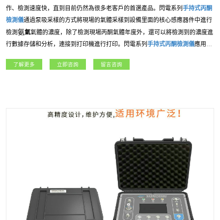
作、檢測速度快，直到目前仍然為很多老客戶的首選產品。閃電系列
手持式
丙酮
檢測儀
通過泵吸采樣的方式將現場的氣體采樣到設備里面的核心感應器件中進行
氨
檢測
氣
氣體的濃度，除了檢測現場
丙酮
氣體年度外，還可以將檢測到的濃度進
行數據存儲和分析，連接到打印機進行打印。閃電系列
手持式
丙酮
檢測儀
應用廣
泛，包括：燃氣、冶金、石油石化、、航天軍工、化工、電力、科研院所、市政
了解更多
立即咨詢
留言咨詢
工程等各行業領域。