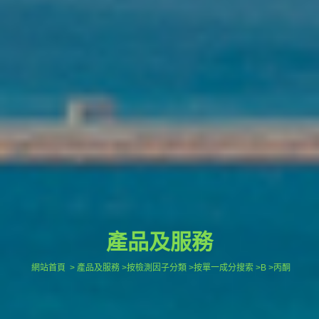
產品及服務
網站首頁
> 產品及服務 >按檢測因子分類 >按單一成分搜索 >B >丙酮