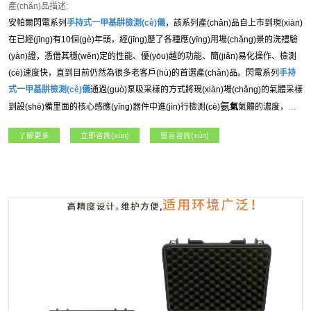
產(chǎn)品描述:
安帕爾閃電系列
手持式
一甲基肼
檢測(cè)儀
，該系列產(chǎn)品自上市到現(xiàn)
在已經(jīng)有10個(gè)年頭，經(jīng)歷了各種應(yīng)用場(chǎng)景的洗禮驗
(yàn)證，憑借其穩(wěn)定的性能、優(yōu)越的功能、簡(jiǎn)易化操作、檢測
(cè)速度快，直到目前仍然為很多老客戶(hù)的首選產(chǎn)品。閃電系列
手持
式
一甲基肼
檢測(cè)儀
通過(guò)泵吸采樣的方式將現(xiàn)場(chǎng)的氣體采樣
氨
到設(shè)備里面的核心感應(yīng)器件中進(jìn)行檢測(cè)
氣
氣體的濃度，除
了檢測(cè)現(xiàn)場(chǎng)
一甲基肼
氣體年度外，還可以將檢測(cè)到的濃度
了解更多
立即咨詢(xún)
留言咨詢(xún)
進(jìn)行數(shù)據(jù)存儲(chǔ)和分析，連接到打印機(jī)進(jìn)行打印。閃電系
列
手持式
一甲基肼
檢測(cè)儀
應(yīng)用廣泛，包括：燃?xì)狻⒁苯稹⑹褪
ⅰ⒑教燔姽ぁ⒒ぁ㈦娏Α⒖蒲性核⑹姓こ痰雀餍袠I(yè)領(lǐng)域。