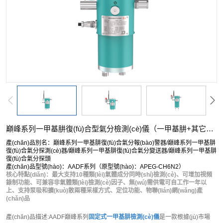
巔峰系列一甲基肼復(fù)合型氣分檢測(cè)儀（一甲基肼+其它9種參數(shù)）
產(chǎn)品別名：巔峰系列一甲基肼復(fù)合氣分報(bào)警器/巔峰系列一甲基肼
復(fù)合氣分探測(cè)器/巔峰系列一甲基肼復(fù)合氣分變送器/巔峰系列一甲基肼
復(fù)合氣分探頭
產(chǎn)品型號(hào)：AADF系列（原型號(hào)：APEG-CH6N2）
核心特點(diǎn)：最大支持10種類(lèi)氣體成分同時(shí)檢測(cè)、可增加視頻
錄制功能、可兼容非氣體類(lèi)檢測(cè)因子、無(wú)需供電可自工作一年以
上、支持泵吸和擴(kuò)散兩種采樣方式、定位功能、物聯(lián)網(wǎng)產
(chǎn)品
產(chǎn)品描述:AADF巔峰系列
固定式一甲基肼檢測(cè)儀
是一款根據(jù)市場