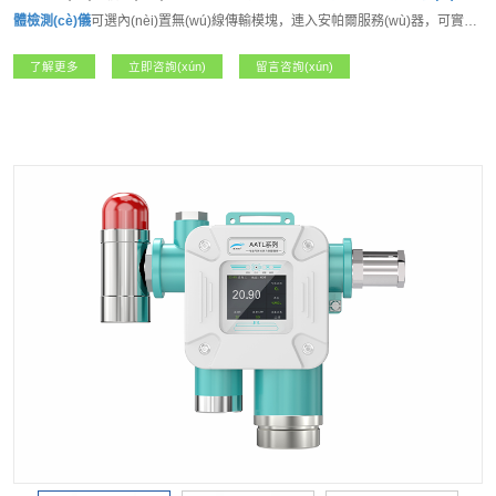
體檢測(cè)儀
可選內(nèi)置無(wú)線傳輸模塊，連入安帕爾服務(wù)器，可實
(shí)現(xiàn)遠(yuǎn)程監(jiān)測(cè)、遠(yuǎn)程設(shè)置報(bào)警值和遠
了解更多
立即咨詢(xún)
留言咨詢(xún)
(yuǎn)程標(biāo)定等功能。 主要用于實(shí)驗(yàn)室、環(huán)保、冶金、石
油、化工、電力、地下管道、隧道等地下工程、周?chē)諝猸h(huán)境中的可
燃、惰性氣體、有毒有害氣體等各種氣體的檢測(cè)。產(chǎn)品功能強(qiáng)
大，支持客戶(hù)各種需求。