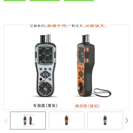
控、數(shù)據(jù)存儲(chǔ)和分析。是一款集科技感、物聯(lián)網(wǎng)、人
性化操作理念于一體的全新互聯(lián)網(wǎng)型手持/便攜式氣體檢測(cè)儀。
獨(dú)行者系列
手持式
一甲基肼
檢測(cè)儀
適用于石油石化、燃?xì)狻⒑教燔姽ぁ
⒒ぁ㈦娏Α⒖蒲性核⑹姓こ獭⒌V業(yè)、冶金等各行業(yè)領(lǐng)域。