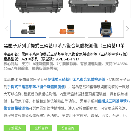
黑匣子系列手提式三硝基甲苯八復合氣體檢測儀（三硝基甲苯+7氣）
產品別名：黑匣子系列便攜式三硝基甲苯八復合氣體檢測儀（三硝基甲苯+7氣）
產品型號：AZHX系列（原型號：APES-B-TNT）
核心特點：支持1~8種氣體檢測、7寸觸摸彩屏、有預處理功能、支持RS485/4-
20mA有線輸出、網絡版儀器設備；
產品描述:安帕爾黑匣子系列
便攜式
三硝基甲苯
八復合氣體檢測儀
（又叫黑匣子系
列
手提式
三硝基甲苯
八復合氣體檢測儀
），是為惡劣和復雜環境而開發的一款最
大可以檢測8種氣體的氣體檢測儀。內置降溫除濕除塵預處理裝置，具有誤差補
償、抗電氣干擾、有線和無線信號輸出等功能。 黑匣子系列
便攜式
三硝基甲苯
八
復合氣體檢測儀
可選內置無線傳輸模塊，連入安帕爾服務器，可實現遠程監測、
遠程設置報警值和遠程標定等功能。 主要用于實驗室、環保、冶金、石油、化
工、電力、地下管道、隧道等地下工程、周圍空氣環境中的可燃、惰性氣體、有
了解更多
立即咨詢
留言咨詢
毒有害氣體等各種氣體的檢測。產品功能強大，支持客戶各種需求。