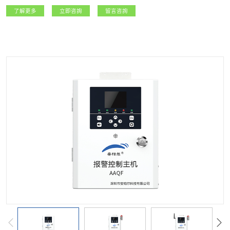
應急等政府監管部門，以及燃氣生產經營企業提供精準可靠的實時數據，實現城
了解更多
立即咨詢
留言咨詢
市燃氣安全運行的精細化管理。