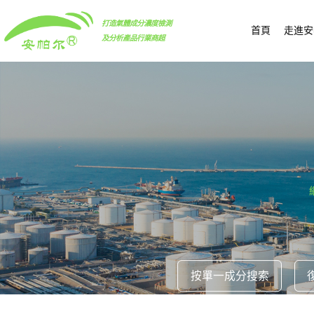
打造氣體成分濃度檢測
首頁
走進安
及分析產品行業商超
按單一成分搜索