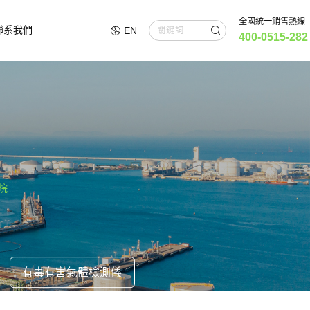
全國統一銷售熱線
聯系我們
EN
400-0515-282
烷
有毒有害氣體檢測儀