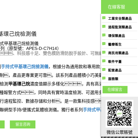
提高設備使用安全檢測的實時性，降低設備使用風險。
在線客服
工業安全類產品
工業安全類產品主
過程監測類產品
要指用于各工業場
基環己烷檢測儀
過程監測類產品主
環保類產品
所中保護人民生命
要是指用于生產制
環保類產品主要指
式甲基環己烷檢測儀
健康和財務安全的
醫療衛生
造過程控制中提高
列（原型號：APES-D-C7H14）
用于監測大氣環境
氣體成分檢測及分
醫療衛生類產品是
質量和生產效率用
、科技感十足、雙色模防滑防脫手設計、可無線聯網；
商民用類產品
或提高大氣空氣質
析類相關產
指用于醫療行業或
的氣體成分檢測及
商民用類產品是指
量相關的所有氣體
軟件平臺
品；
公共衛生領域相關
分析類相關產品
商用或者民用用于
列
手持式
甲基環己烷
檢測儀
，根據分為通用款和專用款，專用款為結合
成分檢測和分析類
軟件平臺類產品是
的所有氣體成分檢
配套產品
保護人類生命健康
產品
指與氣體成分檢測
制，產品更專業更可靠。該系列產品體積小巧美觀、科技感
測和分析類產品
配套產品
或者財產安全相關
服務類
及分析相關的各種
檢測
甲基環己烷
濃度值顯示多樣化，具有高清液晶、聲
的氣體成分檢測和
服務類指除了行業
應用場景上使用的
在線留言
分析類產品
硬件產品和軟件產
四種報警方式，同時具有實時溫度檢測、可選用多模式無線數據傳
軟件監測和管理云
品外，公
平臺，包括安全云
行遠程監控、數據存儲和分析。是一款集科技感、物聯網、人性
司能夠提供的氣體
平臺、
聯網型手持/便攜式氣體檢測儀。獨行者系列
手持式
甲基環己烷
檢測儀
成分監測及分析行
環保云平臺、過
業相關的服務
氣、航天軍工、化工、電力、科研院所、市政工
程監測管控云平臺
留言咨詢
等；
業領域。
微信公眾賬號