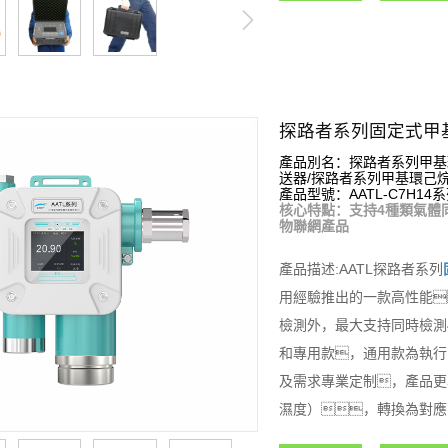
探路者系列固定式甲
產品別名：探路者系列甲基
送器/探路者系列甲基環己
產品型號：AATL-C7H14系
核心特點：支持4種類氣體
物聯網產品
產品描述:AATL探路者系列
用經驗推出的一款高性能
檢測外，最大支持同時檢測
和專用款，通用款為執行
及需求專業定制，產品更
濕度），轉換為對應
信號傳輸到PLC、DC