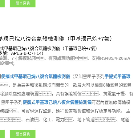
留言咨詢
。
基環己烷八復合氣體檢測儀（甲基環己烷+7氣）
式甲基環己烷八復合氣體檢測儀（甲基環己烷+7氣）
：APES-B-C7H14）
檢測、7寸觸摸彩屏、有預處理功能、支持RS485/4-20mA
設備；
列
便攜式
甲基環己烷
八復合氣體檢測儀
（又叫黑匣子系列
手提式
甲基環
，是為惡劣和復雜環境而開發的一款最大可以檢測8種氣體的氣體
除濕除塵預處理裝置，具有誤差補償、抗電氣干擾、有
 黑匣子系列
便攜式
甲基環己烷
八復合氣體檢測儀
可選內置無線傳輸模
務器，可實現遠程監測、遠程設置報警值和遠程標定等功能。 主
、石油、化工、電力、地下管道、隧道等
境中的可燃、惰性氣體、有毒有害氣體等各種氣體的檢測。產品
留言咨詢
求。