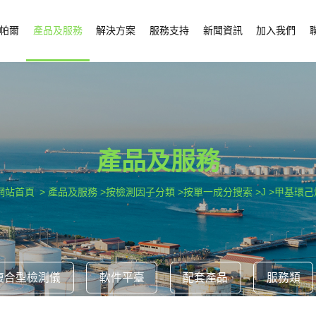
帕爾
產品及服務
解決方案
服務支持
新聞資訊
加入我們
產品及服務
網站首頁
> 產品及服務 >按檢測因子分類 >按單一成分搜索 >J >甲基環己
復合型檢測儀
軟件平臺
配套產品
服務類