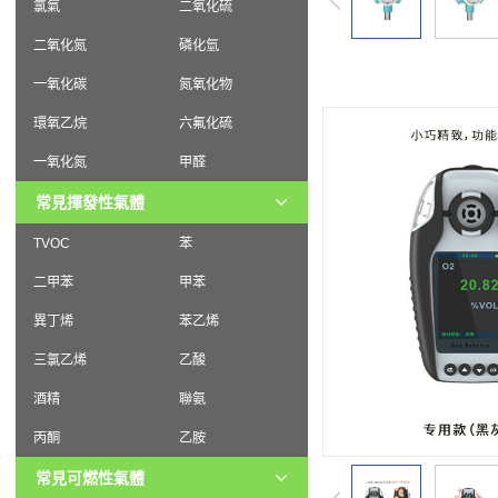
氯氣
二氧化硫
二氧化氮
磷化氫
一氧化碳
氮氧化物
環氧乙烷
六氟化硫
一氧化氮
甲醛
常見揮發性氣體
TVOC
苯
二甲苯
甲苯
異丁烯
苯乙烯
三氯乙烯
乙酸
酒精
聯氨
丙酮
乙胺
常見可燃性氣體