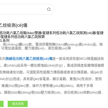
烷檢測(cè)儀
列低功耗六氯乙烷報(bào)警器/星鏈系列低功耗六氯乙烷探測(cè)器/星鏈
/星鏈系列低功耗六氯乙烷探頭
AXL系列
(zhǎng)續(xù)航、電池供電物聯(lián)網(wǎng)產(chǎn)品、除
)外，可增加溫濕度、壓力檢測(cè)、液位檢測(cè)等
鏈系列
無線低功耗六氯乙烷檢測(cè)儀
是一款采用高性能MCU微電腦技術
儀，產(chǎn)品采用一體化模塊設(shè)計(jì) ，集成高精度氣體傳感器模
理單元及無線通信功能，可選配高性能壓力傳感器或者液位傳感器，結(jié)合
hè)計(jì)而成，具有節(jié)省電源，顯示直觀、重復(fù)性良好、使用
維護(hù)簡(jiǎn)便、操作方便等優(yōu)點(diǎn)。適用于多場
、靜態(tài)/動(dòng)態(tài)壓力檢測(cè)、液位檢測(cè)與數(shù)據
g)軟件，可實(shí)現(xiàn)對(duì)現(xiàn)場(chǎng)各監(jiān)測(cè)點
留言咨詢
的統(tǒng)計(jì)、查詢、備份等維護(hù)作業(yè)，方便檢測(cè)人員