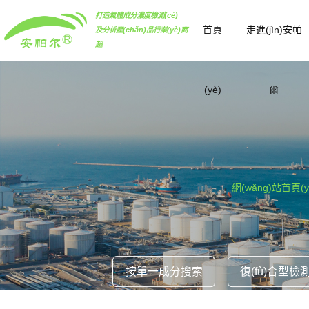
打造氣體成分濃度檢測(cè)
首頁
走進(jìn)安帕
及分析產(chǎn)品行業(yè)商
超
農(nóng)業(yè)及畜牧業(yè)類
協(xié)助申請(qǐng)企業(yè)資質(zhì)
(yè)
爾
網(wǎng)站首頁(y
按單一成分搜索
復(fù)合型檢測