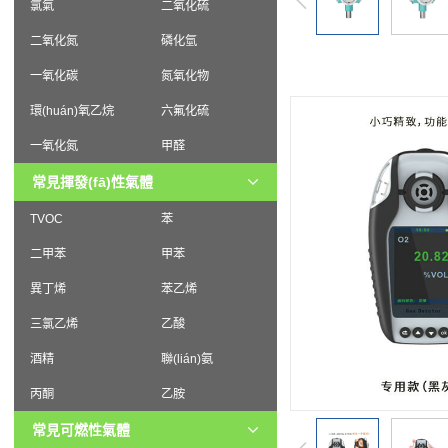
氯氣
二氧化硫
二氧化氮
磷化氫
一氧化碳
氮氧化物
環(huán)氧乙烷
六氟化硫
一氧化氮
甲醛
常見揮發(fā)性氣體
TVOC
苯
二甲苯
甲苯
異丁烯
苯乙烯
三氯乙烯
乙酸
酒精
聯(lián)氨
丙酮
乙胺
常見可燃性氣體