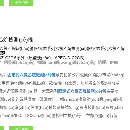
留言咨詢
hǔn)信號(hào)種類選擇請(qǐng)參考技術(shù)參數(shù)表），然后將信號
S、報(bào)警控制主機(jī)等上位機(jī)進(jìn)行統(tǒng)一顯示管理和控
)大的智能化氣體檢測(cè)報(bào)警控制系統(tǒng)。探路者系列固定
置3組繼電器，可控制外圍聲光報(bào)警器、風(fēng)機(jī)、電磁閥等設
動(dòng)檢測(cè)等多種功能，如該設(shè)備連入安帕爾服務(wù)
烷檢測(cè)儀
uǎn)程監(jiān)測(cè)、遠(yuǎn)程設(shè)置報(bào)警值和遠(yuǎn)程
列六氯乙烷報(bào)警器/大眾系列六氯乙烷探測(cè)器/大眾系列六氯乙烷
探頭
產(chǎn)品適用于石油石化、礦業(yè)、燃?xì)狻⒑教燔姽ぁ⒒ぁ㈦娏
DZ-C2Cl6系列（原型號(hào)：APEG-D-C2Cl6）
療衛(wèi)生、冶金等各行業(yè)領(lǐng)域。
明星產(chǎn)品；物聯(lián)網(wǎng)產(chǎn)品；防爆、IP66
眾系列
固定式六氯乙烷檢測(cè)儀
是安帕爾公司根據(jù)客戶市場(chǎng)
)用經(jīng)驗(yàn)推出的一款性價(jià)比高、功能齊全的現(xiàn)場
(cè)固定式氣體探測(cè)器。大眾系列
固定式六氯乙烷檢測(cè)儀
主要功
)檢測(cè)到的氣體濃度（溫濕度），轉(zhuǎn)換為對(duì)應(yīng)的標
)（標(biāo)準(zhǔn)信號(hào)種類選擇請(qǐng)參考技術(shù)參數(shù)
hù)絇LC、DCS、報(bào)警控制主機(jī)等上位機(jī)進(jìn)行統
，從而組成功能強(qiáng)大的智能化氣體檢測(cè)報(bào)警控制系統
留言咨詢