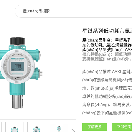
星鏈系列低功耗六氯乙
產(chǎn)品別名：星鏈系
系列低功耗六氯乙烷變送器
產(chǎn)品型號(hào)：A
核心特點(diǎn)：超低功耗、長
支持氣體監(jiān)測(cè
產(chǎn)品描述:AAXL星
(shù)的智能氣體檢測(cè)
塊、數(shù)據(jù)處
卓越的低功耗技術(shù)設(s
壽命長(zhǎng)、容易安裝、
(chǎng)景下的氣體檢測(cè)
(jù)分析，結(jié)合系統(tǒn
了解更多
立即咨詢
(diǎn)氣體/壓力等濃度信息