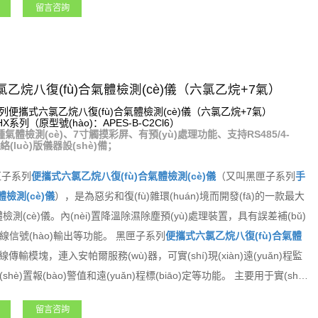
留言咨詢
ⅰ⒑教燔姽ぁ⒒ぁ㈦娏Α⒖蒲性核⑹姓こ痰雀餍袠I(yè)領(lǐng)
烷八復(fù)合氣體檢測(cè)儀（六氯乙烷+7氣）
系列便攜式六氯乙烷八復(fù)合氣體檢測(cè)儀（六氯乙烷+7氣）
HX系列（原型號(hào)：APES-B-C2Cl6）
8種氣體檢測(cè)、7寸觸摸彩屏、有預(yù)處理功能、支持RS485/4-
絡(luò)版儀器設(shè)備；
匣子系列
便攜式
六氯乙烷
八復(fù)合氣體檢測(cè)儀
（又叫黑匣子系列
手
體檢測(cè)儀
），是為惡劣和復(fù)雜環(huán)境而開發(fā)的一款最大
檢測(cè)儀。內(nèi)置降溫除濕除塵預(yù)處理裝置，具有誤差補(bǔ)
信號(hào)輸出等功能。 黑匣子系列
便攜式
六氯乙烷
八復(fù)合氣體
無線傳輸模塊，連入安帕爾服務(wù)器，可實(shí)現(xiàn)遠(yuǎn)程監
)程設(shè)置報(bào)警值和遠(yuǎn)程標(biāo)定等功能。 主要用于實(shí)
n)保、冶金、石油、化工、電力、地下管道、隧道等地下工程、周圍空氣環
留言咨詢
體、有毒有害氣體等各種氣體的檢測(cè)。產(chǎn)品功能強(qiáng)