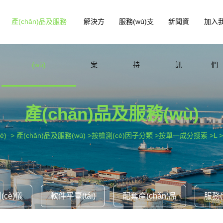
產(chǎn)品及服務
解決方
服務(wù)支
新聞資
加入
協(xié)助申請(qǐng)產(chǎn)品認(rèn)證及報(bào)告
工程設(shè)計(jì)及安裝施工
(wù)
案
持
訊
們
產(chǎn)品及服務(wù)
è)
> 產(chǎn)品及服務(wù) >按檢測(cè)因子分類 >按單一成分搜索 >
(cè)儀
軟件平臺(tái)
配套產(chǎn)品
服務(