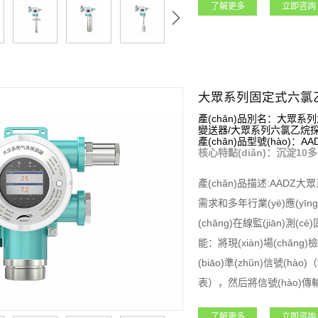
了解更多
立即咨詢
號(hào)（標(biāo)準(z
(hào)傳輸?shù)絇LC、DC
制，從而組成功能強(qiáng
式氣體檢測(cè)儀內(nèi)
(shè)備。支持選配定位、震
大眾系列固定式六氯乙
器，可實(shí)現(xiàn)遠(y
產(chǎn)品別名：大眾系
變送器/大眾系列六氯乙烷
標(biāo)定等功能。該系列
產(chǎn)品型號(hào)：AA
Α⒖蒲性核⑹姓こ獭⑨t(yī)
核心特點(diǎn)：沉淀10多年
產(chǎn)品描述:AADZ大
需求和多年行業(yè)應(yīng
(chǎng)在線監(jiān)測
能：將現(xiàn)場(chǎng
(biāo)準(zhǔn)信號(hào
表），然后將信號(hào)傳輸?s
(tǒng)一顯示、管理和控制
了解更多
立即咨詢