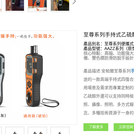
至尊系列手持式乙硫
產品別名：至尊系列便攜式
產品型號：AAZZ系列（原型號
核心特點：高端、功能強大
備、雙色模防滑防脫手設計
產品描述:安帕爾至尊系列
途的一款高端手持式四復合
用場景及需求而專業定制的
乙硫醇外還可以支持同時檢
照、攝像、照明、多方式報
念、多種技術資源于一身的
石油石化、化工、燃氣、冶
了解更多
立即咨詢
借其超強的功能和性能獲得