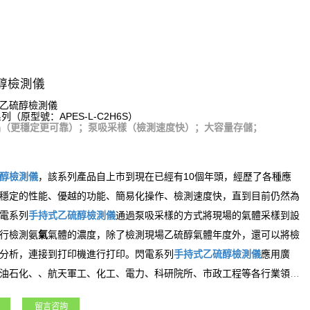
醇檢測儀
乙硫醇檢測儀
列（原型號：APES-L-C2H6S）
品（更穩定更可靠）；泵吸采樣（檢測速度快）；大容量存儲；
醇
檢測儀
，該系列產品自上市到現在已經有10個年頭，經歷了各種應
穩定的性能、優越的功能、簡易化操作、檢測速度快，直到目前仍然為
電系列
手持式
乙硫醇
檢測儀
通過泵吸采樣的方式將現場的氣體采樣到設
氨
行檢測
氣
氣體的濃度，除了檢測現場
乙硫醇
氣體年度外，還可以將檢
分析，連接到打印機進行打印。閃電系列
手持式
乙硫醇
檢測儀
應用廣
油石化、、航天軍工、化工、電力、科研院所、市政工程等各行業領
留言咨詢