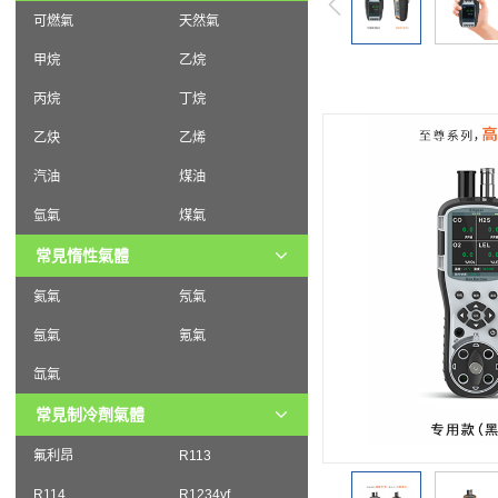
可燃氣
天然氣
甲烷
乙烷
丙烷
丁烷
乙炔
乙烯
汽油
煤油
氫氣
煤氣
常見惰性氣體
氦氣
氖氣
氬氣
氪氣
氙氣
常見制冷劑氣體
氟利昂
R113
R114
R1234yf