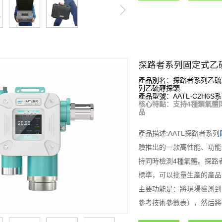
探路者系列固定式乙
產品別名：探路者系列乙硫
列乙硫醇探頭
產品型號：AATL-C2H6S系
核心特點：支持4種類氣體
品
產品描述:AATL探路者系列
驗推出的一款高性能、功能
持同時檢測4種氣體。探路
標準，可以批量生產的產品
主要功能是：將現場檢測到
參考技術參數表），然后將
制，從而組成功能強大的智