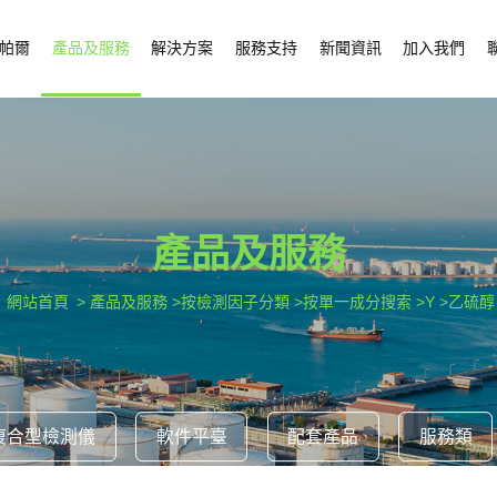
帕爾
產品及服務
解決方案
服務支持
新聞資訊
加入我們
產品及服務
網站首頁
> 產品及服務 >按檢測因子分類 >按單一成分搜索 >Y >乙硫醇
復合型檢測儀
軟件平臺
配套產品
服務類