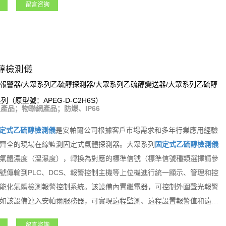
留言咨詢
器、風機、電磁閥等設備。支持選配定位、震動檢測等多種功能，如該
實現遠程監測、遠程設置報警值和遠程標定等功能。該系列產品適用于
天軍工、化工、電力、科研院所、市政工程、醫療衛生、冶金等各行業
醇檢測儀
報警器/大眾系列乙硫醇探測器/大眾系列乙硫醇變送器/大眾系列乙硫醇
系列（原型號：APEG-D-C2H6S）
產品；物聯網產品；防爆、IP66
定式乙硫醇檢測儀
是安帕爾公司根據客戶市場需求和多年行業應用經驗
齊全的現場在線監測固定式氣體探測器。大眾系列
固定式乙硫醇檢測儀
氣體濃度（溫濕度），轉換為對應的標準信號（標準信號種類選擇請參
號傳輸到PLC、DCS、報警控制主機等上位機進行統一顯示、管理和控
能化氣體檢測報警控制系統。該設備內置繼電器，可控制外圍聲光報警
如該設備連入安帕爾服務器，可實現遠程監測、遠程設置報警值和遠程
式乙硫醇檢測儀
是一款功能強大且專業級的產品。
留言咨詢