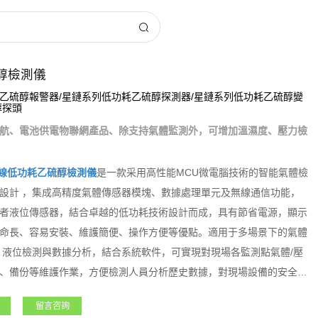
醇檢測儀
乙硫醇報警器/星鏈系列低功耗乙硫醇探測器/星鏈系列低功耗乙硫醇變
醇探頭
航、電池供電物聯網產品、除支持氣體監測外，可增加溫濕度、壓力檢
線低功耗乙硫醇檢測儀
是一款采用高性能MCU微電腦技術的智能氣體檢
設計 ，集成高精度氣體傳感器模塊、數據處理單元及無線通信功能，
者液位傳感器，結合卓越的低功耗技術設計而成，具有節省電源，顯示
命長、容易安裝、維護簡便、操作方便等優點。適用于多場景下的氣體
、液位檢測與數據分析，結合系統軟件，可實現對現場各監測點氣體/壓
、備份等維護作業，方便檢測人員分析歷史數據，對現場設備的安全風
守設備的數據采集、有限空間作業等，大大提高設備使用安全檢測的實
留言咨詢