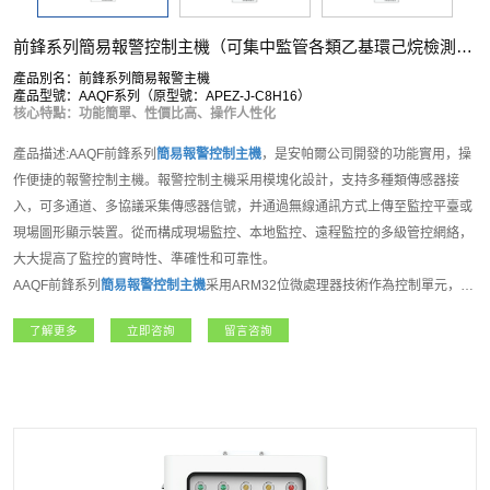
前鋒系列簡易報警控制主機（可集中監管各類乙基環己烷檢測儀）
產品別名：前鋒系列簡易報警主機
產品型號：AAQF系列（原型號：APEZ-J-C8H16）
核心特點：功能簡單、性價比高、操作人性化
產品描述:AAQF前鋒系列
簡易報警控制主機
，是安帕爾公司開發的功能實用，操
作便捷的報警控制主機。報警控制主機采用模塊化設計，支持多種類傳感器接
入，可多通道、多協議采集傳感器信號，并通過無線通訊方式上傳至監控平臺或
現場圖形顯示裝置。從而構成現場監控、本地監控、遠程監控的多級管控網絡，
大大提高了監控的實時性、準確性和可靠性。
AAQF前鋒系列
簡易報警控制主機
采用ARM32位微處理器技術作為控制單元，
2.8寸彩色液晶顯示屏使用界面，8位操作按鍵；支持8組模擬輸入接口，支持
了解更多
立即咨詢
留言咨詢
RS485輸出，4組繼電器接口，用于控制風機、電磁閥和數據上傳使用；用戶可
選RS485、TCP/IP網口通信或者LORA、NB-IOT、4G等無線通訊方式。現場主
要采用壁掛式安裝，適合多種應用場景。該產品可廣泛應用于石油、化工、電
力、醫療、礦業等領域，是集數據采集、顯示、報警、輸出和控制等功能于一體
的多功能報警主機。