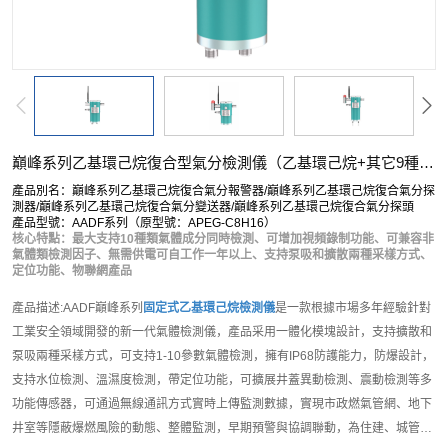
巔峰系列乙基環己烷復合型氣分檢測儀（乙基環己烷+其它9種參數）
產品別名：巔峰系列乙基環己烷復合氣分報警器/巔峰系列乙基環己烷復合氣分探
測器/巔峰系列乙基環己烷復合氣分變送器/巔峰系列乙基環己烷復合氣分探頭
產品型號：AADF系列（原型號：APEG-C8H16）
核心特點：最大支持10種類氣體成分同時檢測、可增加視頻錄制功能、可兼容非
氣體類檢測因子、無需供電可自工作一年以上、支持泵吸和擴散兩種采樣方式、
定位功能、物聯網產品
產品描述:AADF巔峰系列
固定式乙基環己烷檢測儀
是一款根據市場多年經驗針對
工業安全領域開發的新一代氣體檢測儀，產品采用一體化模塊設計，支持擴散和
泵吸兩種采樣方式，可支持1-10參數氣體檢測，擁有IP68防護能力，防爆設計，
支持水位檢測、溫濕度檢測，帶定位功能，可擴展井蓋異動檢測、震動檢測等多
功能傳感器，可通過無線通訊方式實時上傳監測數據，實現市政燃氣管網、地下
井室等隱蔽爆燃風險的動態、整體監測，早期預警與協調聯動，為住建、城管、