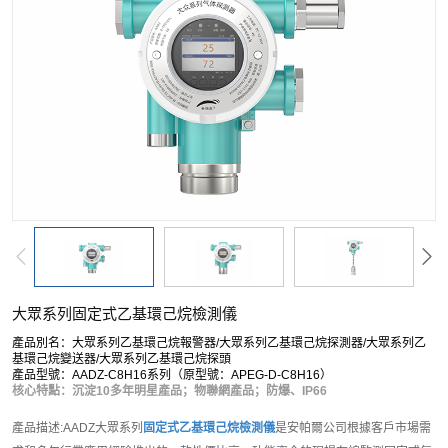
大眾系列固定式乙基環己烷檢測儀
產品別名：大眾系列乙基環己烷報警器/大眾系列乙基環己烷探測器/大眾系列乙
基環己烷變送器/大眾系列乙基環己烷探頭
產品型號：AADZ-C8H16系列（原型號：APEG-D-C8H16）
核心特點：沉淀10多年明星產品；物聯網產品；防爆、IP66
產品描述:AADZ大眾系列
固定式乙基環己烷檢測儀
是安帕爾公司根據客戶市場需