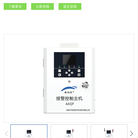
應急等政府監管部門，以及燃氣生產經營企業提供精準可靠的實時數據，實現城
了解更多
立即咨詢
留言咨詢
市燃氣安全運行的精細化管理。