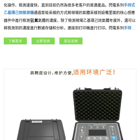
化操作、檢測速度快，直到目前仍然為很多老客戶的首選產品。閃電系列
手持式
乙基環己烷
檢測儀
通過泵吸采樣的方式將現場的氣體采樣到設備里面的核心感應
氨
器件中進行檢測
氣
氣體的濃度，除了檢測現場
乙基環己烷
氣體年度外，還可以
將檢測到的濃度進行數據存儲和分析，連接到打印機進行打印。閃電系列
手持式
乙基環己烷
檢測儀
應用廣泛，包括：燃氣、冶金、石油石化、、航天軍工、化
了解更多
立即咨詢
留言咨詢
工、電力、科研院所、市政工程等各行業領域。