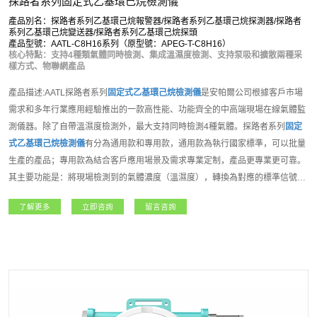
探路者系列固定式乙基環己烷檢測儀
產品別名：探路者系列乙基環己烷報警器/探路者系列乙基環己烷探測器/探路者
系列乙基環己烷變送器/探路者系列乙基環己烷探頭
產品型號：AATL-C8H16系列（原型號：APEG-T-C8H16）
核心特點：支持4種類氣體同時檢測、集成溫濕度檢測、支持泵吸和擴散兩種采
樣方式、物聯網產品
產品描述:AATL探路者系列
固定式乙基環己烷檢測儀
是安帕爾公司根據客戶市場
需求和多年行業應用經驗推出的一款高性能、功能齊全的中高端現場在線氣體監
測儀器。除了自帶溫濕度檢測外，最大支持同時檢測4種氣體。探路者系列
固定
式乙基環己烷檢測儀
有分為通用款和專用款，通用款為執行國家標準，可以批量
生產的產品；專用款為結合客戶應用場景及需求專業定制，產品更專業更可靠。
其主要功能是：將現場檢測到的氣體濃度（溫濕度），轉換為對應的標準信號
（標準信號種類選擇請參考技術參數表），然后將信號傳輸到PLC、DCS、報警
了解更多
立即咨詢
留言咨詢
控制主機等上位機進行統一顯示管理和控制，從而組成功能強大的智能化氣體檢
測報警控制系統。探路者系列固定式氣體檢測儀內置3組繼電器，可控制外圍聲
光報警器、風機、電磁閥等設備。支持選配定位、震動檢測等多種功能，如該設
備連入安帕爾服務器，可實現遠程監測、遠程設置報警值和遠程標定等功能。該
系列產品適用于石油石化、礦業、燃氣、航天軍工、化工、電力、科研院所、市
政工程、醫療衛生、冶金等各行業領域。