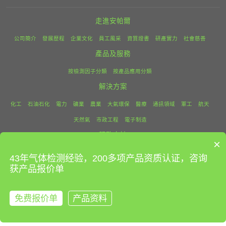
走進安帕爾
公司簡介
發展歷程
企業文化
員工風采
資質證書
研產實力
社會慈善
產品及服務
按檢測因子分類
按產品應用分類
解決方案
化工
石油石化
電力
礦業
農業
大氣環保
醫療
通訊領域
軍工
航天
天然氣
市政工程
電子制造
服務支持
×
服務理念
售前服務
售后服務
防偽查詢
投訴及建議
43年气体检测经验，200多项产品资质认证，咨询
新聞資訊
获产品报价单
行業新聞
公司動態
相關標準
行業知識
技術百科
免费报价单
产品资料
加入我們
来电咨询
招商加盟
招賢納士