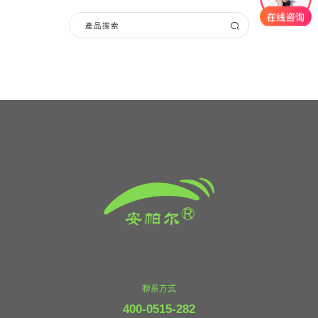
聯系方式
400-0515-282