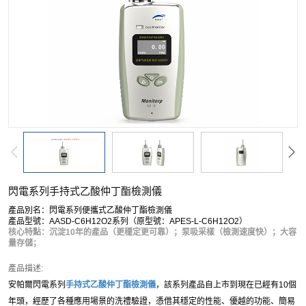
閃電系列手持式乙酸仲丁酯檢測儀
產品別名：閃電系列便攜式乙酸仲丁酯檢測儀
產品型號：AASD-C6H12O2系列（原型號：APES-L-C6H12O2）
核心特點：沉淀10年的產品（更穩定更可靠）；泵吸采樣（檢測速度快）；大容
量存儲；
產品描述:
安帕爾閃電系列
手持式
乙酸仲丁酯
檢測儀
，該系列產品自上市到現在已經有10個
年頭，經歷了各種應用場景的洗禮驗證，憑借其穩定的性能、優越的功能、簡易