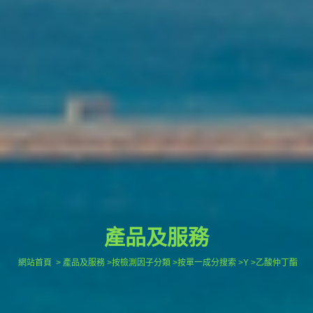
產品及服務
網站首頁
> 產品及服務 >按檢測因子分類 >按單一成分搜索 >Y >乙酸仲丁酯