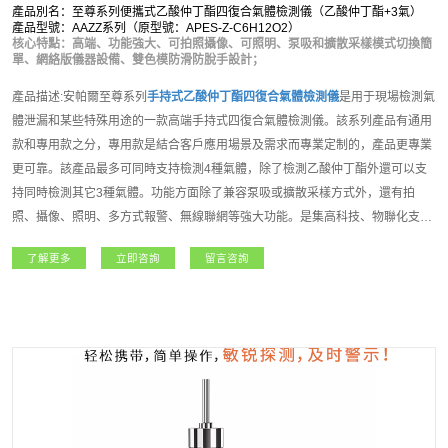
產品別名：至尊系列便攜式乙酸仲丁酯四復合氣體檢測儀（乙酸仲丁酯+3氣）
產品型號：AAZZ系列（原型號：APES-Z-C6H12O2）
核心特點：高端、功能強大、可拍照攝像、可照明、泵吸和擴散采樣模式切換簡
單、網絡版儀器設備、雙色模防滑防脫手設計；
產品描述:安帕爾至尊系列
手持式
乙酸仲丁酯
四復合氣體檢測儀
是用于現場檢測氣
體泄漏和某些特殊用途的一款高端手持式四復合氣體檢測儀。該系列產品有通用
款和專用款之分，專用款是結合客戶應用場景及需求而專業定制的，產品更專業
更可靠。該產品最多可同時支持檢測4種氣體，除了檢測乙酸仲丁酯外還可以支
持同時檢測其它3種氣體。功能方面除了兼容泵吸或擴散采樣方式外，還有拍
照、攝像、照明、多方式報警、無線聯網等強大功能。是集高科技、物聯化支
持、人性化操作理念、多種技術資源于一身的高端氣體檢測儀。至尊系列
手持式
了解更多
立即咨詢
留言咨詢
乙酸仲丁酯
四復合氣體檢測儀
主要適用于石油石化、化工、燃氣、冶金、電力、
航天、軍工、醫療、市政、礦產、農業和新能源等領域，憑借其超強的功能和性
能獲得廣大用戶朋友高度的認可和贊譽！