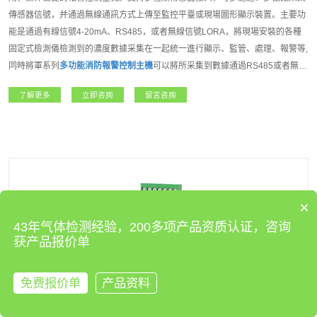
傳感器信號，并通過無線通訊方式上傳至監控平臺或現場圖形顯示裝置。主要功
能是通過有線信號4-20mA、RS485，或者無線信號LORA，將現場安裝的各種
固定式檢測儀檢測到的濃度數據采集在一起統一進行顯示、監管、處理、報警等,
同時將軍系列
多功能消防報警控制主機
可以將所采集到數據通過RS485或者無線
信號傳輸到互聯網云平臺,組建遠程監控、本地監控、現場監控的多級監控網絡,
了解更多
立即咨詢
留言咨詢
大大提高了監控的實時性、準確性。將軍系列
多功能消防報警控制主機
是我公司
開發的一款功能強大，操作方便,性能達強制性消防認證(CCCF)的高端報警控制
主機。適用于石油石化、燃氣、航天軍工、化工、醫療衛生、電力、科研院所、
市政工程、礦業、冶金等各行業領域。
×
43年气体检测经验，200多项产品资质认证，咨询
获产品报价单
免费报价单
产品资料
来电咨询