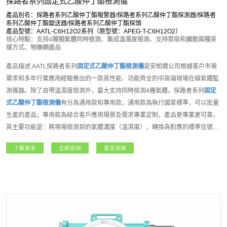
探路者系列固定式乙酸仲丁酯檢測儀
產品別名：探路者系列乙酸仲丁酯報警器/探路者系列乙酸仲丁酯探測器/探路者
系列乙酸仲丁酯變送器/探路者系列乙酸仲丁酯探頭
產品型號：AATL-C6H12O2系列（原型號：APEG-T-C6H12O2）
核心特點：支持4種類氣體同時檢測、集成溫濕度檢測、支持泵吸和擴散兩種采
樣方式、物聯網產品
產品描述:AATL探路者系列
固定式乙酸仲丁酯檢測儀
是安帕爾公司根據客戶市場
需求和多年行業應用經驗推出的一款高性能、功能齊全的中高端現場在線氣體監
測儀器。除了自帶溫濕度檢測外，最大支持同時檢測4種氣體。探路者系列
固定
式乙酸仲丁酯檢測儀
有分為通用款和專用款，通用款為執行國家標準，可以批量
生產的產品；專用款為結合客戶應用場景及需求專業定制，產品更專業更可靠。
其主要功能是：將現場檢測到的氣體濃度（溫濕度），轉換為對應的標準信號
（標準信號種類選擇請參考技術參數表），然后將信號傳輸到PLC、DCS、報警
了解更多
立即咨詢
留言咨詢
控制主機等上位機進行統一顯示管理和控制，從而組成功能強大的智能化氣體檢
測報警控制系統。探路者系列固定式氣體檢測儀內置3組繼電器，可控制外圍聲
光報警器、風機、電磁閥等設備。支持選配定位、震動檢測等多種功能，如該設
備連入安帕爾服務器，可實現遠程監測、遠程設置報警值和遠程標定等功能。該
系列產品適用于石油石化、礦業、燃氣、航天軍工、化工、電力、科研院所、市
政工程、醫療衛生、冶金等各行業領域。