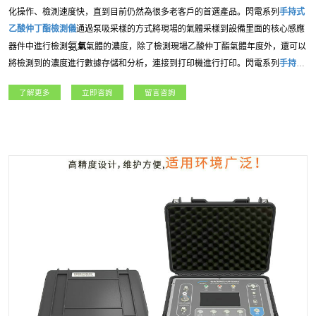
化操作、檢測速度快，直到目前仍然為很多老客戶的首選產品。閃電系列
手持式
乙酸仲丁酯
檢測儀
通過泵吸采樣的方式將現場的氣體采樣到設備里面的核心感應
氨
器件中進行檢測
氣
氣體的濃度，除了檢測現場
乙酸仲丁酯
氣體年度外，還可以
將檢測到的濃度進行數據存儲和分析，連接到打印機進行打印。閃電系列
手持式
乙酸仲丁酯
檢測儀
應用廣泛，包括：燃氣、冶金、石油石化、、航天軍工、化
了解更多
立即咨詢
留言咨詢
工、電力、科研院所、市政工程等各行業領域。