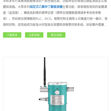
求和多年行業應用經驗推出的一款性價比高、功能齊全的現場在線監測固定式氣
體探測器。大眾系列
固定式乙酸仲丁酯檢測儀
主要功能：將現場檢測到的氣體濃
度（溫濕度），轉換為對應的標準信號（標準信號種類選擇請參考技術參數
表），然后將信號傳輸到PLC、DCS、報警控制主機等上位機進行統一顯示、管
理和控制，從而組成功能強大的智能化氣體檢測報警控制系統。該設備內置繼電
器，可控制外圍聲光報警器、風機、電磁閥等設備。如該設備連入安帕爾服務
了解更多
立即咨詢
留言咨詢
器，可實現遠程監測、遠程設置報警值和遠程標定等功能；大眾系列
固定式乙酸
仲丁酯檢測儀
是一款功能強大且專業級的產品。