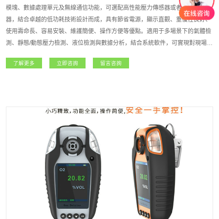
模塊、數據處理單元及無線通信功能，可選配高性能壓力傳感器或者液位傳感
器，結合卓越的低功耗技術設計而成，具有節省電源，顯示直觀、重復性良好、
使用壽命長、容易安裝、維護簡便、操作方便等優點。適用于多場景下的氣體檢
測、靜態/動態壓力檢測、液位檢測與數據分析，結合系統軟件，可實現對現場各
監測點氣體/壓力等濃度信息的統計、查詢、備份等維護作業，方便檢測人員分析
了解更多
立即咨詢
留言咨詢
歷史數據，對現場設備的安全風險進行預估。適用于無人值守設備的數據采集、
有限空間作業等，大大提高設備使用安全檢測的實時性，降低設備使用風險。