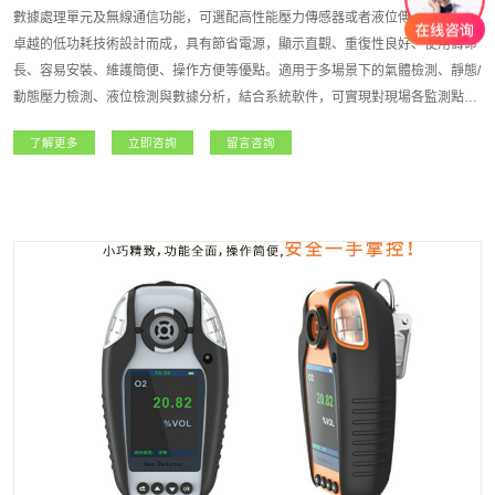
數據處理單元及無線通信功能，可選配高性能壓力傳感器或者液位傳感器，結合
卓越的低功耗技術設計而成，具有節省電源，顯示直觀、重復性良好、使用壽命
長、容易安裝、維護簡便、操作方便等優點。適用于多場景下的氣體檢測、靜態/
動態壓力檢測、液位檢測與數據分析，結合系統軟件，可實現對現場各監測點氣
體/壓力等濃度信息的統計、查詢、備份等維護作業，方便檢測人員分析歷史數
了解更多
立即咨詢
留言咨詢
據，對現場設備的安全風險進行預估。適用于無人值守設備的數據采集、有限空
間作業等，大大提高設備使用安全檢測的實時性，降低設備使用風險。