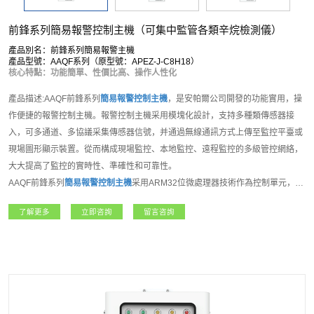
前鋒系列簡易報警控制主機（可集中監管各類辛烷檢測儀）
產品別名：前鋒系列簡易報警主機
產品型號：AAQF系列（原型號：APEZ-J-C8H18）
核心特點：功能簡單、性價比高、操作人性化
產品描述:AAQF前鋒系列
簡易報警控制主機
，是安帕爾公司開發的功能實用，操
作便捷的報警控制主機。報警控制主機采用模塊化設計，支持多種類傳感器接
入，可多通道、多協議采集傳感器信號，并通過無線通訊方式上傳至監控平臺或
現場圖形顯示裝置。從而構成現場監控、本地監控、遠程監控的多級管控網絡，
大大提高了監控的實時性、準確性和可靠性。
AAQF前鋒系列
簡易報警控制主機
采用ARM32位微處理器技術作為控制單元，
2.8寸彩色液晶顯示屏使用界面，8位操作按鍵；支持8組模擬輸入接口，支持
了解更多
立即咨詢
留言咨詢
RS485輸出，4組繼電器接口，用于控制風機、電磁閥和數據上傳使用；用戶可
選RS485、TCP/IP網口通信或者LORA、NB-IOT、4G等無線通訊方式。現場主
要采用壁掛式安裝，適合多種應用場景。該產品可廣泛應用于石油、化工、電
力、醫療、礦業等領域，是集數據采集、顯示、報警、輸出和控制等功能于一體
的多功能報警主機。