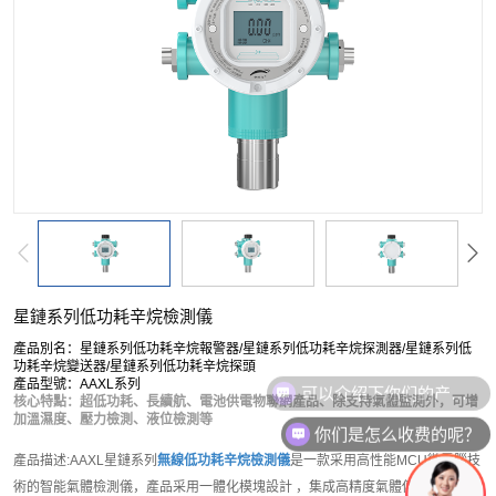
按單一成分搜索
復合型檢測儀
軟件平臺
配套產品
服務
星鏈系列低功耗辛烷檢測儀
產品別名：星鏈系列低功耗辛烷報警器/星鏈系列低功耗辛烷探測器/星鏈系列低
功耗辛烷變送器/星鏈系列低功耗辛烷探頭
產品型號：AAXL系列
核心特點：超低功耗、長續航、電池供電物聯網產品、除支持氣體監測外，可增
加溫濕度、壓力檢測、液位檢測等
你们是怎么收费的呢？
產品描述:AAXL星鏈系列
無線低功耗辛烷檢測儀
是一款采用高性能MCU微電腦技
術的智能氣體檢測儀，產品采用一體化模塊設計 ，集成高精度氣體傳感器模塊、