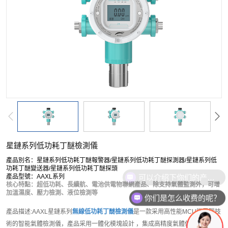
按單一成分搜索
復合型檢測儀
軟件平臺
配套產品
服務
星鏈系列低功耗丁醚檢測儀
產品別名：星鏈系列低功耗丁醚報警器/星鏈系列低功耗丁醚探測器/星鏈系列低
功耗丁醚變送器/星鏈系列低功耗丁醚探頭
產品型號：AAXL系列
核心特點：超低功耗、長續航、電池供電物聯網產品、除支持氣體監測外，可增
加溫濕度、壓力檢測、液位檢測等
你们是怎么收费的呢？
產品描述:AAXL星鏈系列
無線低功耗丁醚檢測儀
是一款采用高性能MCU微電腦技
術的智能氣體檢測儀，產品采用一體化模塊設計 ，集成高精度氣體傳感器模塊、