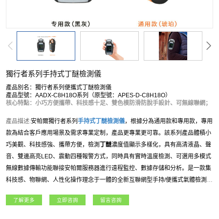
獨行者系列手持式丁醚檢測儀
產品別名：獨行者系列便攜式丁醚檢測儀
產品型號：AADX-C8H18O系列（原型號：APES-D-C8H18O）
核心特點：小巧方便攜帶、科技感十足、雙色模防滑防脫手設計、可無線聯網；
產品描述:
安帕爾獨行者系列
手持式
丁醚
檢測儀
，根據分為通用款和專用款，專用
款為結合客戶應用場景及需求專業定制，產品更專業更可靠。該系列產品體積小
巧美觀、科技感強、攜帶方便，檢測
丁醚
濃度值顯示多樣化，具有高清液晶、聲
音、雙邊高亮LED、震動四種報警方式，同時具有實時溫度檢測、可選用多模式
無線數據傳輸功能聯接安帕爾服務器進行遠程監控、數據存儲和分析。是一款集
科技感、物聯網、人性化操作理念于一體的全新互聯網型手持/便攜式氣體檢測
儀。獨行者系列
手持式
丁醚
檢測儀
適用于石油石化、燃氣、航天軍工、化工、電
了解更多
立即咨詢
留言咨詢
力、科研院所、市政工程、礦業、冶金等各行業領域。