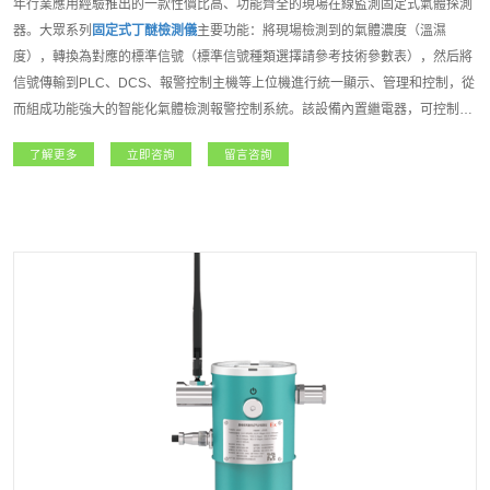
年行業應用經驗推出的一款性價比高、功能齊全的現場在線監測固定式氣體探測
器。大眾系列
固定式丁醚檢測儀
主要功能：將現場檢測到的氣體濃度（溫濕
度），轉換為對應的標準信號（標準信號種類選擇請參考技術參數表），然后將
信號傳輸到PLC、DCS、報警控制主機等上位機進行統一顯示、管理和控制，從
而組成功能強大的智能化氣體檢測報警控制系統。該設備內置繼電器，可控制外
圍聲光報警器、風機、電磁閥等設備。如該設備連入安帕爾服務器，可實現遠程
了解更多
立即咨詢
留言咨詢
監測、遠程設置報警值和遠程標定等功能；大眾系列
固定式丁醚檢測儀
是一款功
能強大且專業級的產品。