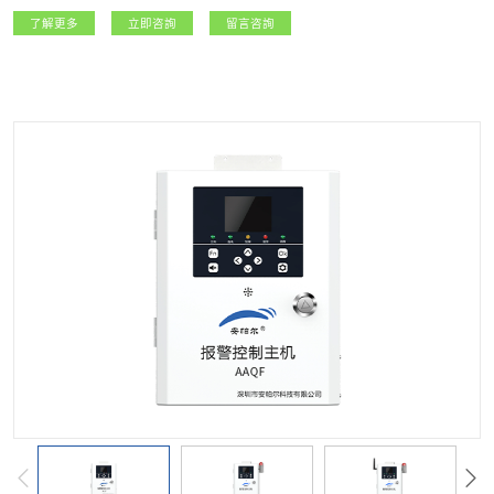
政府監管部門，以及燃氣生產經營企業提供精準可靠的實時數據，實現城市燃氣
了解更多
立即咨詢
留言咨詢
安全運行的精細化管理。