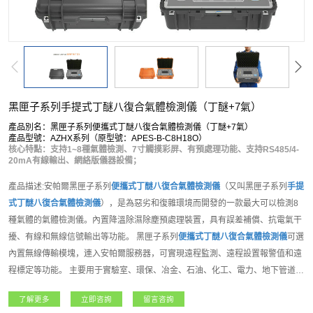
黑匣子系列手提式丁醚八復合氣體檢測儀（丁醚+7氣）
產品別名：黑匣子系列便攜式丁醚八復合氣體檢測儀（丁醚+7氣）
產品型號：AZHX系列（原型號：APES-B-C8H18O）
核心特點：支持1~8種氣體檢測、7寸觸摸彩屏、有預處理功能、支持RS485/4-
20mA有線輸出、網絡版儀器設備；
產品描述:安帕爾黑匣子系列
便攜式
丁醚
八復合氣體檢測儀
（又叫黑匣子系列
手提
式
丁醚
八復合氣體檢測儀
），是為惡劣和復雜環境而開發的一款最大可以檢測8
種氣體的氣體檢測儀。內置降溫除濕除塵預處理裝置，具有誤差補償、抗電氣干
擾、有線和無線信號輸出等功能。 黑匣子系列
便攜式
丁醚
八復合氣體檢測儀
可選
內置無線傳輸模塊，連入安帕爾服務器，可實現遠程監測、遠程設置報警值和遠
程標定等功能。 主要用于實驗室、環保、冶金、石油、化工、電力、地下管道、
隧道等地下工程、周圍空氣環境中的可燃、惰性氣體、有毒有害氣體等各種氣體
了解更多
立即咨詢
留言咨詢
的檢測。產品功能強大，支持客戶各種需求。