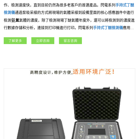
作、檢測速度快，直到目前仍然為很多老客戶的首選產品。閃電系列
手持式
丁醚
檢測儀
通過泵吸采樣的方式將現場的氣體采樣到設備里面的核心感應器件中進行
氨
檢測
氣
氣體的濃度，除了檢測現場
丁醚
氣體年度外，還可以將檢測到的濃度進
行數據存儲和分析，連接到打印機進行打印。閃電系列
手持式
丁醚
檢測儀
應用廣
泛，包括：燃氣、冶金、石油石化、、航天軍工、化工、電力、科研院所、市政
了解更多
立即咨詢
留言咨詢
工程等各行業領域。