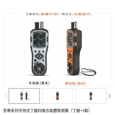
至尊系列手持式丁醚四復合氣體檢測儀（丁醚+3氣）