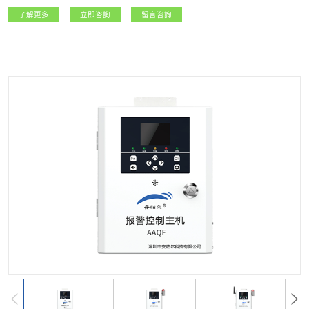
應急等政府監管部門，以及燃氣生產經營企業提供精準可靠的實時數據，實現城
了解更多
立即咨詢
留言咨詢
市燃氣安全運行的精細化管理。