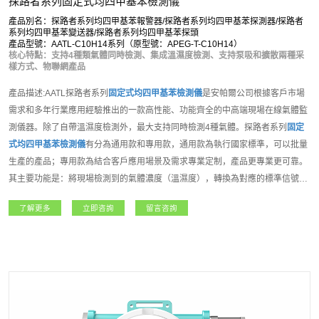
探路者系列固定式均四甲基苯檢測儀
產品別名：探路者系列均四甲基苯報警器/探路者系列均四甲基苯探測器/探路者
系列均四甲基苯變送器/探路者系列均四甲基苯探頭
產品型號：AATL-C10H14系列（原型號：APEG-T-C10H14）
核心特點：支持4種類氣體同時檢測、集成溫濕度檢測、支持泵吸和擴散兩種采
樣方式、物聯網產品
產品描述:AATL探路者系列
固定式均四甲基苯檢測儀
是安帕爾公司根據客戶市場
需求和多年行業應用經驗推出的一款高性能、功能齊全的中高端現場在線氣體監
測儀器。除了自帶溫濕度檢測外，最大支持同時檢測4種氣體。探路者系列
固定
式均四甲基苯檢測儀
有分為通用款和專用款，通用款為執行國家標準，可以批量
生產的產品；專用款為結合客戶應用場景及需求專業定制，產品更專業更可靠。
其主要功能是：將現場檢測到的氣體濃度（溫濕度），轉換為對應的標準信號
（標準信號種類選擇請參考技術參數表），然后將信號傳輸到PLC、DCS、報警
了解更多
立即咨詢
留言咨詢
控制主機等上位機進行統一顯示管理和控制，從而組成功能強大的智能化氣體檢
測報警控制系統。探路者系列固定式氣體檢測儀內置3組繼電器，可控制外圍聲
光報警器、風機、電磁閥等設備。支持選配定位、震動檢測等多種功能，如該設
備連入安帕爾服務器，可實現遠程監測、遠程設置報警值和遠程標定等功能。該
系列產品適用于石油石化、礦業、燃氣、航天軍工、化工、電力、科研院所、市
政工程、醫療衛生、冶金等各行業領域。