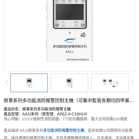
將軍系列多功能消防報警控制主機（可集中監管各類均四甲基苯檢測儀）
產品別名：將軍系列多功能消防報警主機
產品型號：AAJJ系列（原型號：APEZ-X-C10H14）
核心特點：CCCF強制性消防認證、7寸彩色觸摸屏、最大支持采集256通道
產品描述:AAJJ將軍系列
多功能消防報警控制主機
，是安帕爾公司開發的功能實
用，操作便捷的報警控制主機。支持多種類傳感器接入，可多通道、多協議采集