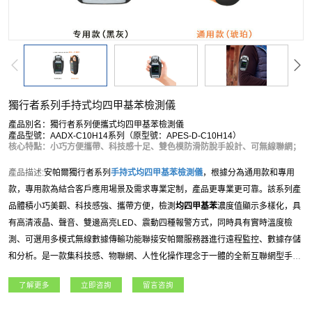
獨行者系列手持式均四甲基苯檢測儀
產品別名：獨行者系列便攜式均四甲基苯檢測儀
產品型號：AADX-C10H14系列（原型號：APES-D-C10H14）
核心特點：小巧方便攜帶、科技感十足、雙色模防滑防脫手設計、可無線聯網；
產品描述:
安帕爾獨行者系列
手持式
均四甲基苯
檢測儀
，根據分為通用款和專用
款，專用款為結合客戶應用場景及需求專業定制，產品更專業更可靠。該系列產
品體積小巧美觀、科技感強、攜帶方便，檢測
均四甲基苯
濃度值顯示多樣化，具
有高清液晶、聲音、雙邊高亮LED、震動四種報警方式，同時具有實時溫度檢
測、可選用多模式無線數據傳輸功能聯接安帕爾服務器進行遠程監控、數據存儲
和分析。是一款集科技感、物聯網、人性化操作理念于一體的全新互聯網型手持/
便攜式氣體檢測儀。獨行者系列
手持式
均四甲基苯
檢測儀
適用于石油石化、燃
了解更多
立即咨詢
留言咨詢
氣、航天軍工、化工、電力、科研院所、市政工程、礦業、冶金等各行業領域。