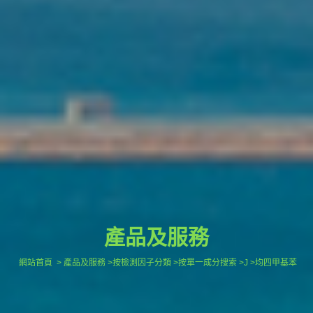
產品及服務
網站首頁
> 產品及服務 >按檢測因子分類 >按單一成分搜索 >J >均四甲基苯